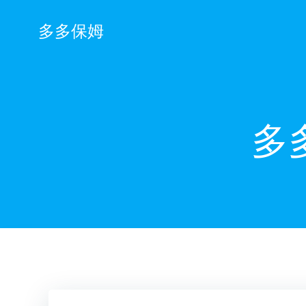
跳
转
多多保姆
到
内
容
多