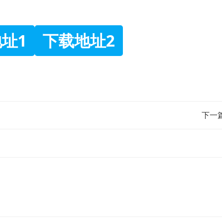
址1
下载地址2
文
下一
章
导
航