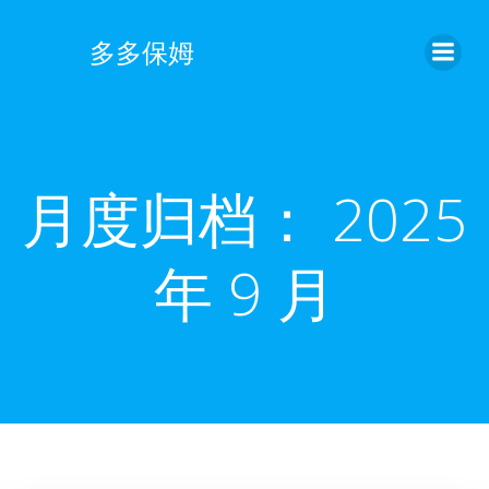
跳
转
多多保姆
到
内
容
月度归档：
2025
年 9 月